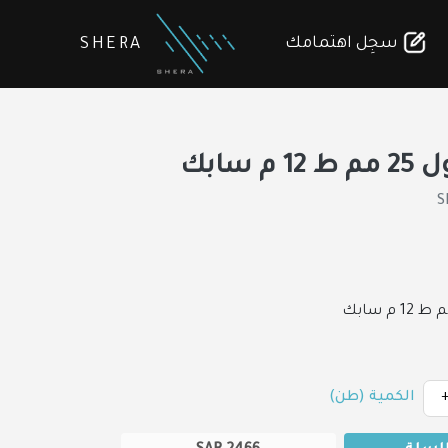
سجِل اهتمامك
SHERA
م سابك
S
الكمية (طن)