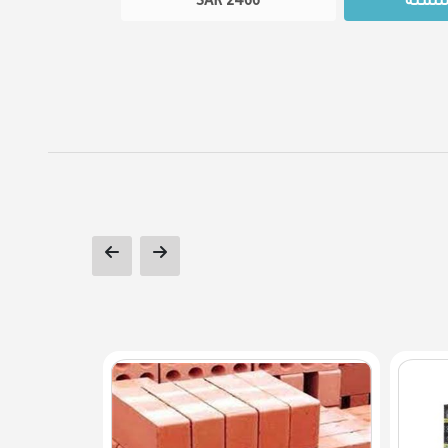
للسلة
2466
SAR