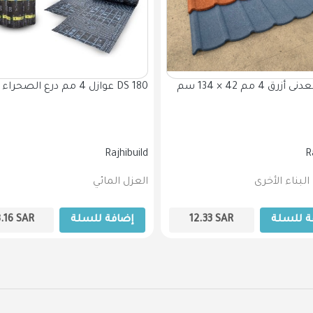
قرميد معدنى أزرق 4 مم 42 × 134 سم
عوازل 4 مم درع الصحراء تسليح DS 180
Rajhibuild
R
لبناء الأخرى
العزل المائي
ة للسلة
SAR
12.33
إضافة للسلة
SAR
8.16