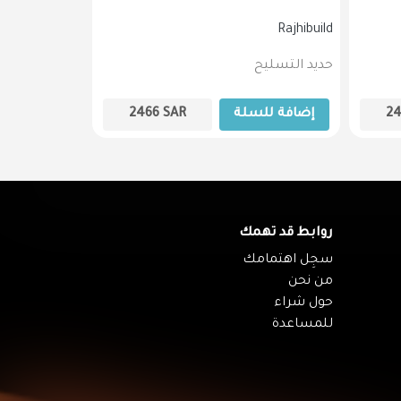
Rajhibuild
Rajhibuild
حديد التسليح
حديد التسليح
2
إضافة للسلة
SAR
2466
إضافة لل
روابط قد تهمك
سجِل اهتمامك
من نحن
حول شراء
للمساعدة