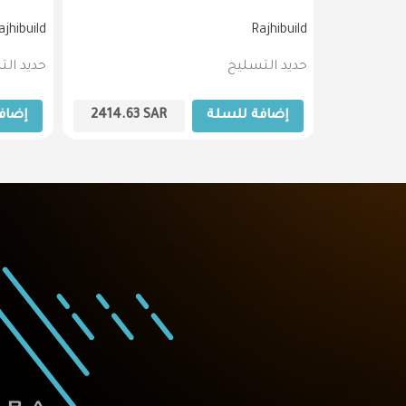
ajhibuild
Rajhibuild
حديد التسليح
حديد ال
2414.63
إضافة للسلة
SAR
2414.63
إضاف