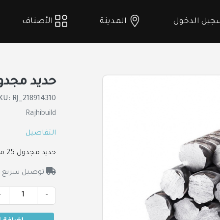
يل الدخول
المدينة
الأصناف
حديد مجدول 25 مم ط 12 
KU: RJ_218914310
Rajhibuild
التفاصيل
حديد مجدول 25 مم ط 12 م سابك
توصيل سريع