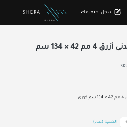
سجِل اهتمامك
SHERA
قرميد معدنى أزرق 4 مم 42 × 134 سم
SK
ورى
الكمية (عدد)