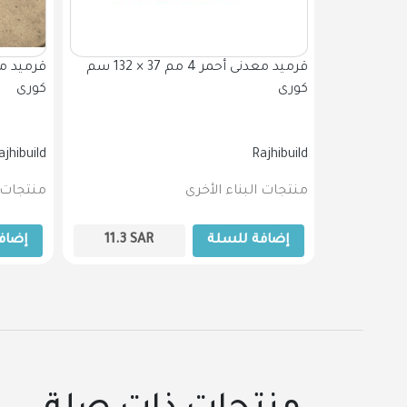
قرميد معدنى أحمر 4 مم 42 × 133.5 سم
قرميد معدنى أحمر 4 مم 37 × 132 سم
كورى
كورى
ajhibuild
Rajhibuild
منتجات البناء الأخرى
منتجات ا
S
17.47
إضافة للسلة
SAR
11.3
إضاف