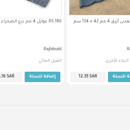
قرميد معدنى أزرق 4 مم 42 × 134 سم
عوازل 4 مم درع الصحراء تسليح DS 180
Rajhibuild
R
لبناء الأخرى
العزل المائي
ة للسلة
SAR
12.33
إضافة للسلة
SAR
8.16