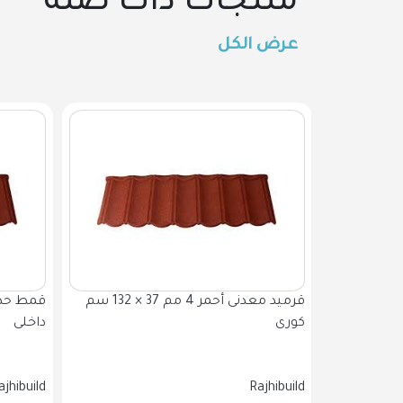
منتجات ذات صلة
عرض الكل
قرميد معدنى أخضر 4 مم 42 × 134 سم
قرميد معدنى أحمر 4 مم 37 × 132 سم
كورى
داخلى
ajhibuild
Rajhibuild