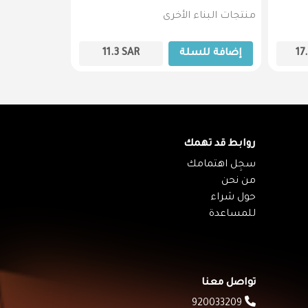
منتجات البناء الأخرى
منتجات البناء
17
إضافة للسلة
SAR
11.3
إضافة لل
روابط قد تهمك
سجِل اهتمامك
من نحن
حول شراء
للمساعدة
تواصل معنا
920033209