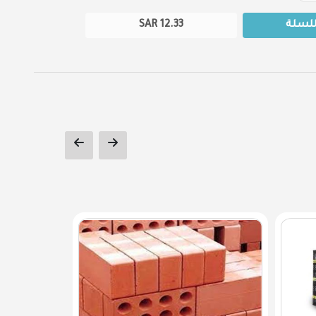
للسلة
12.33
SAR