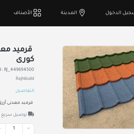
يل الدخول
المدينة
الأصناف
كورى
U: RJ_449694500
Rajhibuild
التفاصيل
قرميد معدنى أزرق 4 مم 42 × 134 سم ك
توصيل سريع