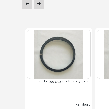
شنبر تربيط 16 مم رول وزن 1.7 ك
2 م ك.....
Rajhibuild
Rajhibuild