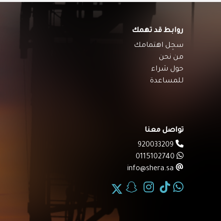
روابط قد تهمك
سجِل اهتمامك
من نحن
حول شراء
للمساعدة
تواصل معنا
920033209
0115102740
info@shera.sa