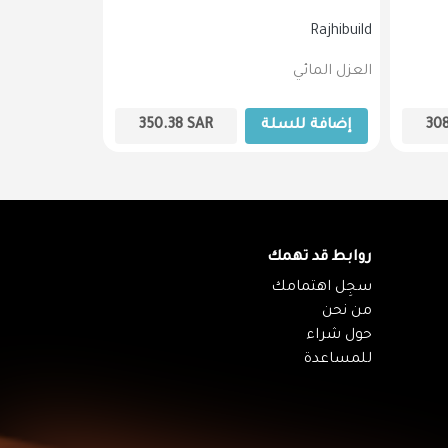
Rajhibuild
Rajhibuild
العزل المائي
العزل المائي
30
إضافة للسلة
SAR
350.38
إضافة لل
روابط قد تهمك
سجِل اهتمامك
من نحن
حول شراء
للمساعدة