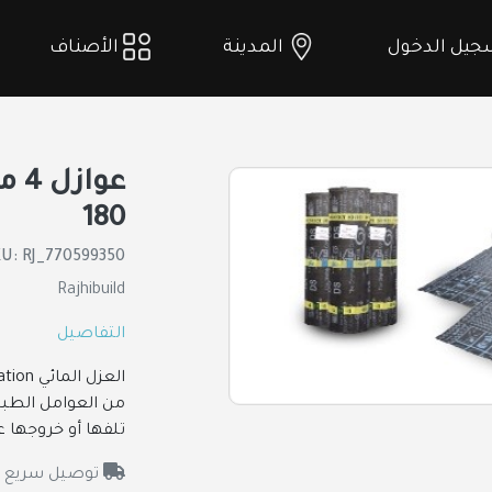
يل الدخول
المدينة
الأصناف
180
U: RJ_770599350
Rajhibuild
التفاصيل
من العوامل الطبيع
تلفها أو خروجها ع
توصيل سريع