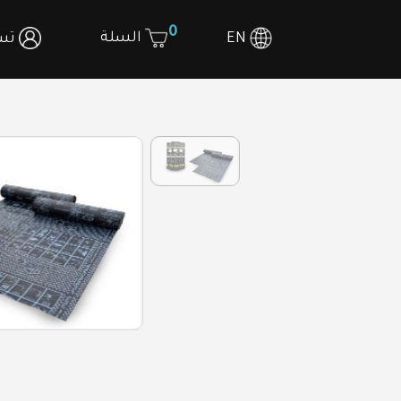
0
السلة
EN
تسج