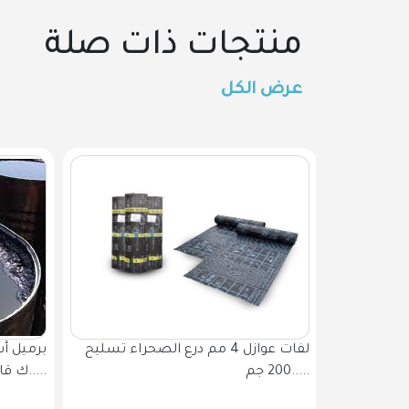
منتجات ذات صلة
عرض الكل
دهان أساس عازل برايمر وزن 16 ك قائم
لفات عوازل 4 مم درع الصحراء تسليح
200 جم.....
ك قائ.....