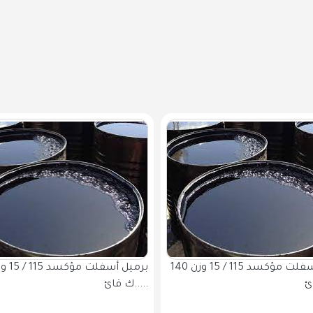
برميل أسفلت مؤكسد 115 / 15 وزن 140
ك قائ.....