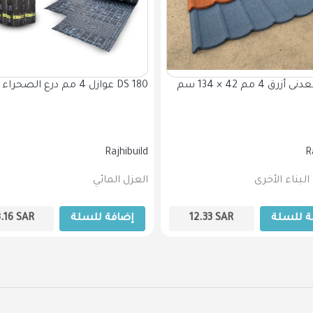
قرميد معدنى أزرق 4 مم 42 × 134 سم
عوازل 4 مم درع الصحراء تسليح DS 180
Rajhibuild
R
لبناء الأخرى
العزل المائي
ة للسلة
SAR
12.33
إضافة للسلة
SAR
8.16