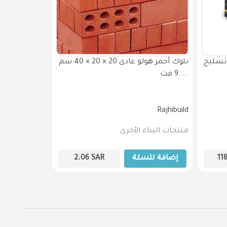
بلوك أحمر هولو عادى 20 × 20 × 40 سم
مبسط فارغ 60 × 30 س 1.2 مم ط 6 م
9 فت.....
Rajhibuild
Rajhibuild
منتجات البناء الأخرى
الحديد الصنا
11
إضافة للسلة
SAR
2.06
إضافة لل