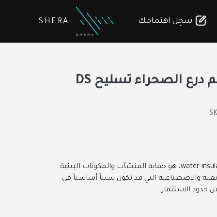
سجِل اهتمامك
SHERA
عوازل 4 مم درع الصحراء تسليح DS
SK
العزل المائي water insulation، هو حماية المنشآت والمكونات البيئية
ية والاصطناعية التي قد تكون سبباً أساسياً في
ن حدود الاستثمار.