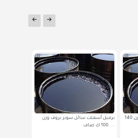
برميل أسفلت مؤكسد 115 / 15 وزن 140
برميل أسفلت سائل سوبر بروف وزن
100 ك صاف.....
تسليح 1.....